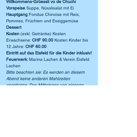
Willkommens-Grüessli vo de Chuchi
Vorspeise
 Suppe, Nüsslisalat mit Ei
Hauptgang
 Fondue Chinoise mit Reis, 
Pommes, Früchten und Essiggemüse
Dessert
Kosten 
(exkl. Getränke) Kosten 
Erwachsene: 
CHF 90.00
 Kosten Kinder bis 
12 Jahre: 
CHF 60.00
Eintritt auf das Eisfeld für die Kinder inklusiv!
Feuerwerk: 
Marina Lachen & Verein Eisfeld 
Lachen
Bitte beachten sie: Es werden an diesem 
Abend keine anderen Mahlzeiten 
angeboten. Das Mitbringen von eigenen 
Getränken bitten wir zu unterlassen. Besten 
Dank für Ihr Verständnis.