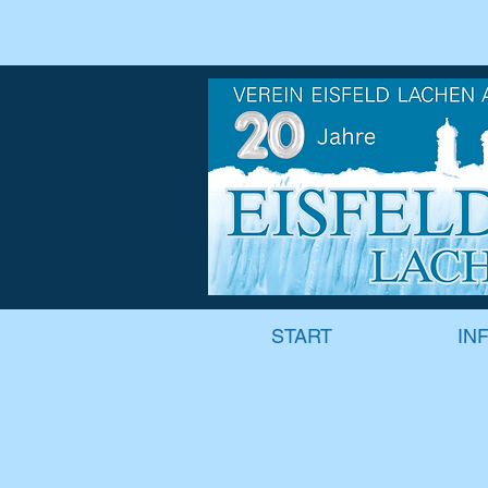
START
INFO
GALERIE
START
IN